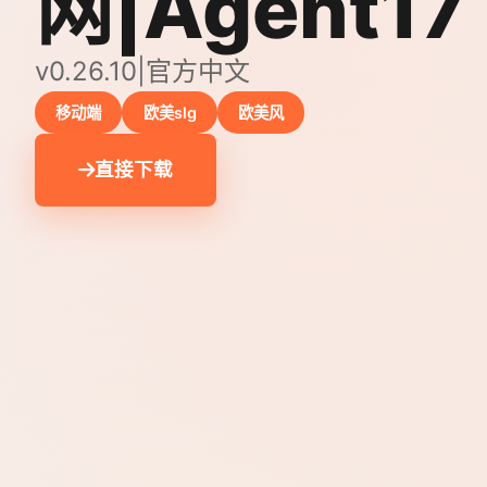
网|Agent17
v0.26.10|官方中文
移动端
欧美slg
欧美风
直接下载